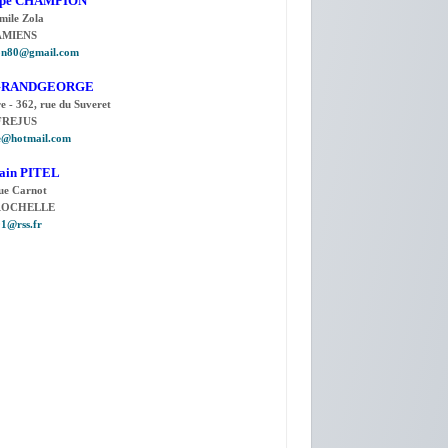
ippe CHAMPION
mile Zola
AMIENS
ion80@gmail.com
r GRANDGEORGE
e - 362, rue du Suveret
FREJUS
e@hotmail.com
lain PITEL
ue Carnot
 ROCHELLE
01@rss.fr