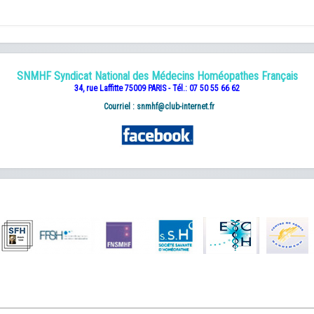
SNMHF Syndicat National des Médecins Homéopathes Français
34, rue Laffitte 75009 PARIS - Tél.: 07 50 55 66 62
Courriel :
snmhf@club-internet.fr