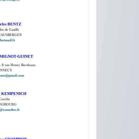
arles BENTZ
les de Gaulle
HAUSBERGEN
hotmail.fr
te MIGNOT-GUINET
- 8 rue Henry Bordeaux
ANNECY
ignot@gmail.com
rt KEMPENICH
 Goethe
RASBOURG
h@wanadoo.fr