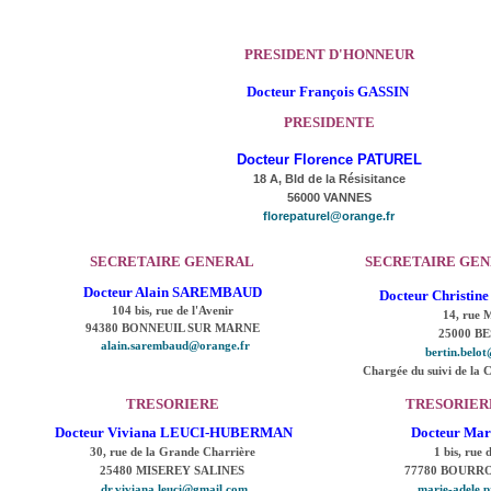
PRESIDENT D'HONNEUR
Docteur François GASSIN
PRESIDENTE
Docteur Florence PATUREL
18 A, Bld de la Résisitance
56000 VANNES
florepaturel@orange.fr
SECRETAIRE GENERAL
SECRETAIRE GEN
Docteur Alain SAREMBAUD
Docteur Christi
104 bis, rue de l'Avenir
14, rue 
94380 BONNEUIL SUR MARNE
25000 B
alain.sarembaud@orange.fr
bertin.belo
Chargée du suivi de la 
TRESORIERE
TRESORIER
Docteur Viviana LEUCI-HUBERMAN
Docteur Mar
30, rue de la Grande Charrière
1 bis, rue
25480 MISEREY SALINES
77780 BOURR
dr.viviana.leuci@gmail.com
marie-adele.