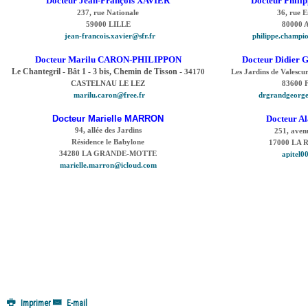
Docteur Jean-François XAVIER
Docteur Phil
237, rue Nationale
36, rue E
59000 LILLE
80000 
jean-francois.xavier@sfr.fr
philippe.champ
Docteur Marilu CARON-PHILIPPON
Docteur Didie
Le Chantegril - Bât 1 - 3 bis, Chemin de Tisson -
34170
Les Jardins de Valescur
CASTELNAU LE LEZ
83600 
marilu.caron@free.fr
drgrandgeorg
Docteur Marielle MARRON
Docteur A
94, allée des Jardins
251, aven
Résidence le Babylone
17000 LA
34280 LA GRANDE-MOTTE
apitel0
marielle.marron@icloud.com
Imprimer
E-mail