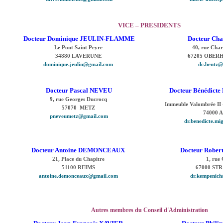
VICE – PRESIDENTS
Docteur Dominique JEULIN-FLAMME
Docteur Ch
Le Pont Saint Peyre
40, rue Char
34880 LAVERUNE
67205 OBER
dominique.jeulin@gmail.com
dc.bentz@
Docteur Pascal NEVEU
Docteur Bénédic
9, rue Georges Ducrocq
Immeuble Valombrée II 
57070 METZ
74000 
pneveumetz@gmail.com
dr.benedicte.m
Docteur Antoine DEMONCEAUX
Docteur Robe
21, Place du Chapitre
1, rue
51100 REIMS
67000 ST
antoine.demonceaux@gmail.com
dr.kempenic
Autres membres du Conseil d'Administration