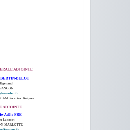
ERALE ADJOINTE
ne BERTIN-BELOT
Mégevand
ESANCON
t@wanadoo.fr
CCAM des actes cliniques
E ADJOINTE
ie-Adèle PRE
 du Langeat
ON-MARLOTTE
pre@orange.fr