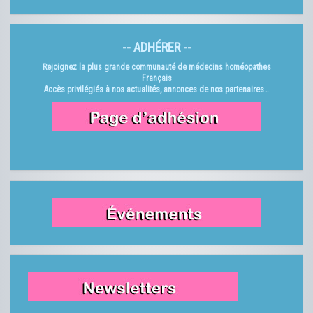
-- ADHÉRER --
Rejoignez la plus grande communauté de médecins homéopathes
Français
Accès privilégiés à nos actualités, annonces de nos partenaires…