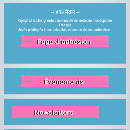
-- ADHÉRER --
Rejoignez la plus grande communauté de médecins homéopathes
Français
Accès privilégiés à nos actualités, annonces de nos partenaires…