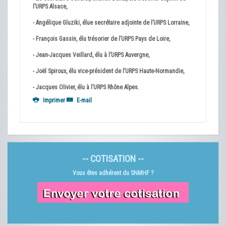
l’URPS Alsace,
- Angélique Gluziki, élue secrétaire adjointe de l’URPS Lorraine,
- François Gassin, élu trésorier de l’URPS Pays de Loire,
- Jean-Jacques Veillard, élu à l’URPS Auvergne,
- Joël Spiroux, élu vice-président de l’URPS Haute-Normandie,
- Jacques Olivier, élu à l’URPS Rhône Alpes.
Imprimer
E-mail
-- COTISATION --
Vous êtes adhérent du SNMHF ?