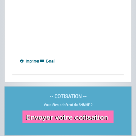
Imprimer
E-mail
-- COTISATION --
Vous êtes adhérent du SNMHF ?