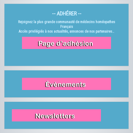
-- ADHÉRER --
Rejoignez la plus grande communauté de médecins homéopathes
Français
Accès privilégiés à nos actualités, annonces de nos partenaires…