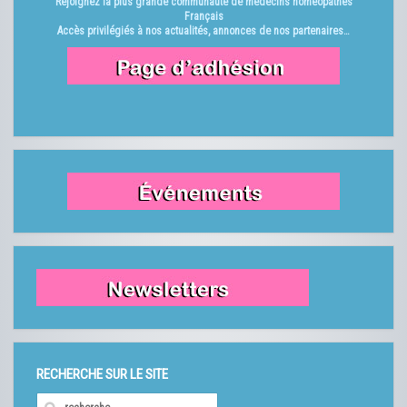
Rejoignez la plus grande communauté de médecins homéopathes
Français
Accès privilégiés à nos actualités, annonces de nos partenaires…
RECHERCHE SUR LE SITE