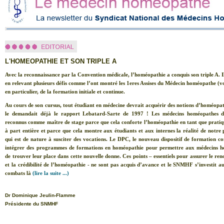
L'HOMEOPATHIE ET SON TRIPLE A
Avec la reconnaissance par la Convention médicale, l’homéopathie a conquis son triple A. Il
en relevant plusieurs défis comme l’ont montré les 1eres Assises du Médecin homéopathe (voir
en particulier, de la formation initiale et continue.
Au cours de son cursus, tout étudiant en médecine devrait acquérir des notions d’homéop
le demandait déjà le rapport Lebatard-Sarte de 1997 ! Les médecins homéopathes d
reconnus comme maître de stage parce que cela conforte l’homéopathie en tant que pratiq
à part entière et parce que cela montre aux étudiants et aux internes la réalité de notre 
qui est de nature à susciter des vocations. Le DPC, le nouveau dispositif de formation co
intégrer des programmes de formations en homéopathie pour permettre aux médecins 
de trouver leur place dans cette nouvelle donne. Ces points – essentiels pour assurer le re
et la crédibilité de l’homéopathie - ne sont pas acquis d’avance et le SNMHF s’investit au
combats là
(lire la suite ...)
Dr Dominique Jeulin-Flamme
Présidente du SNMHF