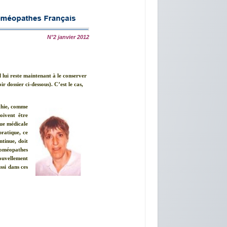
N°2 janvier 2012
 lui reste maintenant à le conserver
 dossier ci-dessous). C’est le cas,
athie, comme
oivent être
ue médicale
pratique, ce
ntinue, doit
homéopathes
nouvellement
ssi dans ces