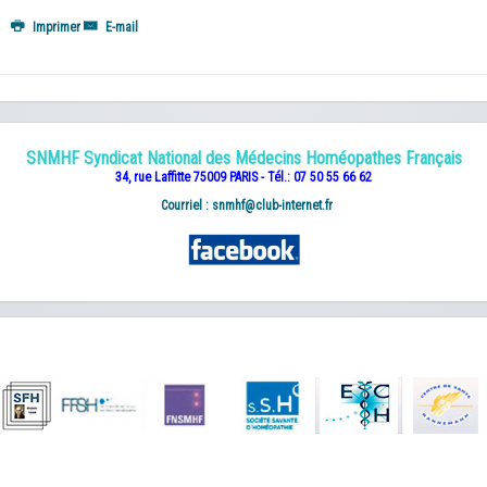
Imprimer
E-mail
SNMHF Syndicat National des Médecins Homéopathes Français
34, rue Laffitte 75009 PARIS - Tél.: 07 50 55 66 62
Courriel :
snmhf@club-internet.fr