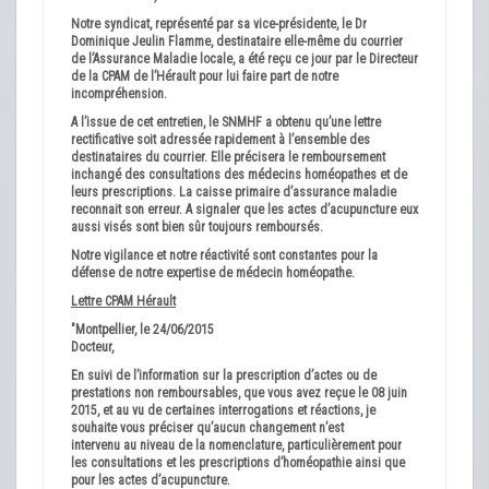
Notre syndicat, représenté par sa vice-présidente, le Dr
Dominique Jeulin Flamme, destinataire elle-même du courrier
de l’Assurance Maladie locale, a été reçu ce jour par le Directeur
de la CPAM de l’Hérault pour lui faire part de notre
incompréhension.
A l’issue de cet entretien, le SNMHF a obtenu qu’une lettre
rectificative soit adressée rapidement à l’ensemble des
destinataires du courrier. Elle précisera le remboursement
inchangé des consultations des médecins homéopathes et de
leurs prescriptions. La caisse primaire d’assurance maladie
reconnait son erreur. A signaler que les actes d’acupuncture eux
aussi visés sont bien sûr toujours remboursés.
Notre vigilance et notre réactivité sont constantes pour la
défense de notre expertise de médecin homéopathe.
Lettre CPAM Hérault
"Montpellier, le 24/06/2015
Docteur,
En suivi de l’information sur la prescription d’actes ou de
prestations non remboursables, que vous avez reçue le 08 juin
2015, et au vu de certaines interrogations et réactions, je
souhaite vous préciser qu’aucun changement n’est
intervenu au niveau de la nomenclature, particulièrement pour
les consultations et les prescriptions d’homéopathie ainsi que
pour les actes d’acupuncture.