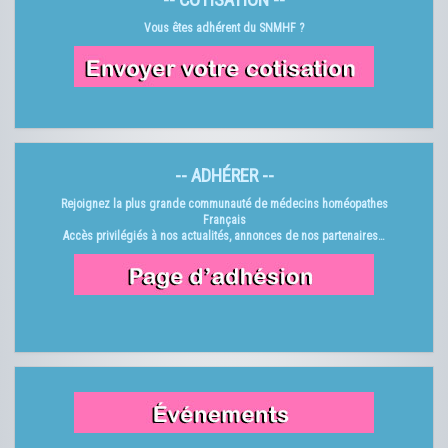
Vous êtes adhérent du SNMHF ?
-- ADHÉRER --
Rejoignez la plus grande communauté de médecins homéopathes
Français
Accès privilégiés à nos actualités, annonces de nos partenaires…